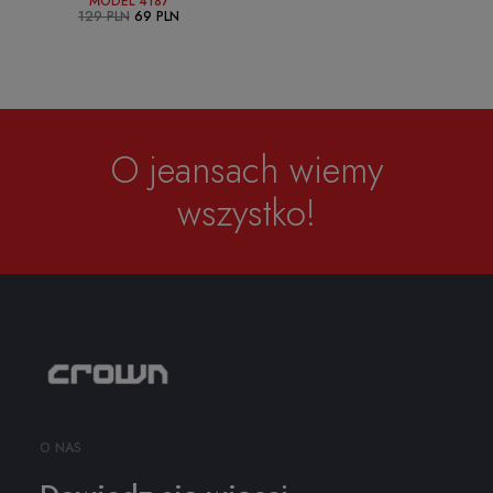
MODEL 4187
129
PLN
69
PLN
O jeansach wiemy
wszystko!
O NAS