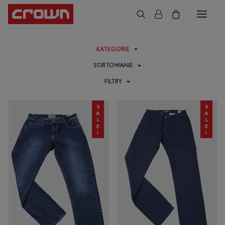
KATEGORIE
SORTOWANIE
ONA
FILTRY
ON
SALE!
SALE!
PROMOCJE
SKLEP
INFORMACJE